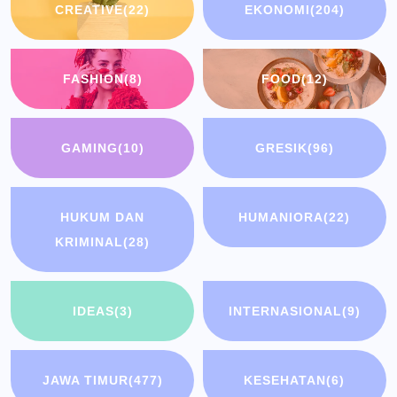
CREATIVE
(22)
EKONOMI
(204)
FASHION
(8)
FOOD
(12)
GAMING
(10)
GRESIK
(96)
HUKUM DAN
HUMANIORA
(22)
KRIMINAL
(28)
IDEAS
(3)
INTERNASIONAL
(9)
JAWA TIMUR
(477)
KESEHATAN
(6)