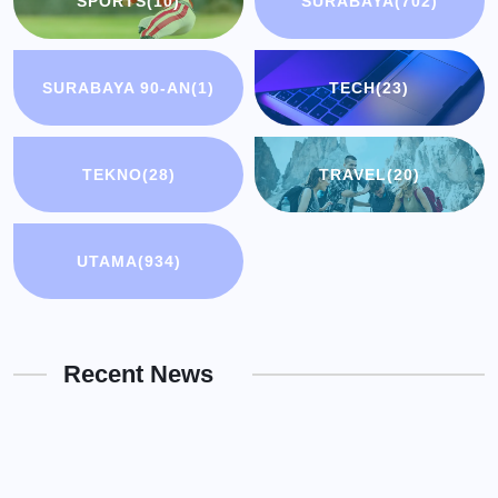
SPORTS
(10)
SURABAYA
(702)
SURABAYA 90-AN
(1)
TECH
(23)
TEKNO
(28)
TRAVEL
(20)
UTAMA
(934)
Recent News