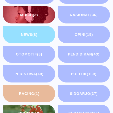
MUSIC
(3)
NASIONAL
(36)
NEWS
(8)
OPINI
(15)
OTOMOTIF
(8)
PENDIDIKAN
(43)
PERISTIWA
(49)
POLITIK
(169)
RACING
(1)
SIDOARJO
(37)