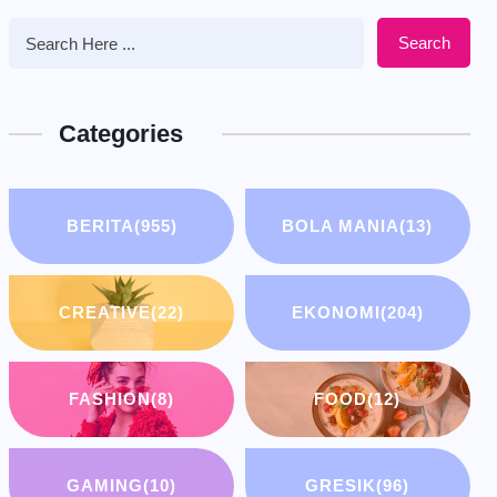
Search
Categories
BERITA
(955)
BOLA MANIA
(13)
CREATIVE
(22)
EKONOMI
(204)
FASHION
(8)
FOOD
(12)
GAMING
(10)
GRESIK
(96)