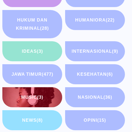
HUKUM DAN
HUMANIORA
(22)
KRIMINAL
(28)
IDEAS
(3)
INTERNASIONAL
(9)
JAWA TIMUR
(477)
KESEHATAN
(6)
MUSIC
(3)
NASIONAL
(36)
NEWS
(8)
OPINI
(15)