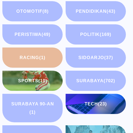
OTOMOTIF
(8)
PENDIDIKAN
(43)
PERISTIWA
(49)
POLITIK
(169)
RACING
(1)
SIDOARJO
(37)
SPORTS
(10)
SURABAYA
(702)
SURABAYA 90-AN
TECH
(23)
(1)