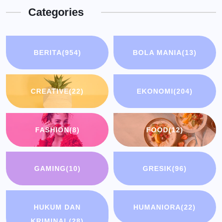
Categories
BERITA
(954)
BOLA MANIA
(13)
CREATIVE
(22)
EKONOMI
(204)
FASHION
(8)
FOOD
(12)
GAMING
(10)
GRESIK
(96)
HUKUM DAN
HUMANIORA
(22)
KRIMINAL
(28)