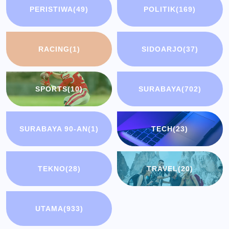
PERISTIWA
(49)
POLITIK
(169)
RACING
(1)
SIDOARJO
(37)
SPORTS
(10)
SURABAYA
(702)
SURABAYA 90-AN
(1)
TECH
(23)
TEKNO
(28)
TRAVEL
(20)
UTAMA
(933)