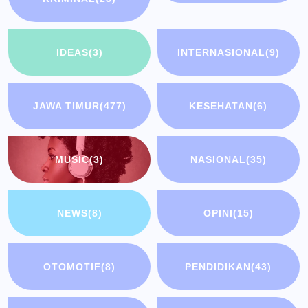
IDEAS
(3)
INTERNASIONAL
(9)
JAWA TIMUR
(477)
KESEHATAN
(6)
MUSIC
(3)
NASIONAL
(35)
NEWS
(8)
OPINI
(15)
OTOMOTIF
(8)
PENDIDIKAN
(43)