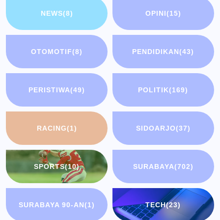
NEWS
(8)
OPINI
(15)
OTOMOTIF
(8)
PENDIDIKAN
(43)
PERISTIWA
(49)
POLITIK
(169)
RACING
(1)
SIDOARJO
(37)
SPORTS
(10)
SURABAYA
(702)
SURABAYA 90-AN
(1)
TECH
(23)