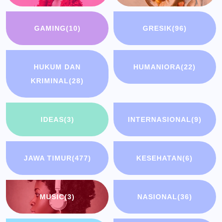
GAMING
(10)
GRESIK
(96)
HUKUM DAN
HUMANIORA
(22)
KRIMINAL
(28)
IDEAS
(3)
INTERNASIONAL
(9)
JAWA TIMUR
(477)
KESEHATAN
(6)
MUSIC
(3)
NASIONAL
(36)