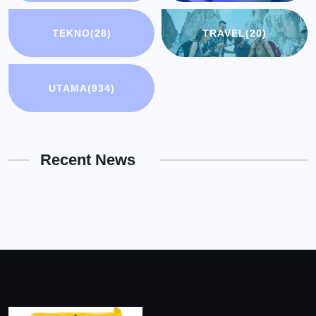
TEKNO
(28)
TRAVEL
(20)
UTAMA
(934)
Recent News