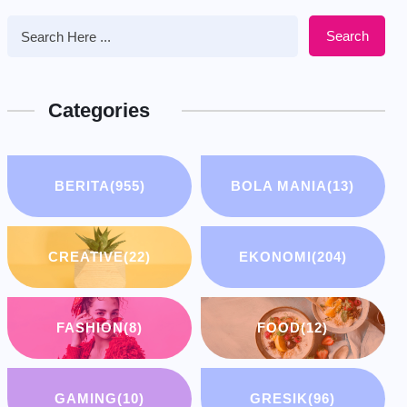
Search
Categories
BERITA
(955)
BOLA MANIA
(13)
CREATIVE
(22)
EKONOMI
(204)
FASHION
(8)
FOOD
(12)
GAMING
(10)
GRESIK
(96)