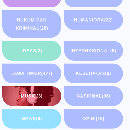
HUKUM DAN
HUMANIORA
(22)
KRIMINAL
(28)
IDEAS
(3)
INTERNASIONAL
(9)
JAWA TIMUR
(477)
KESEHATAN
(6)
MUSIC
(3)
NASIONAL
(36)
NEWS
(8)
OPINI
(15)