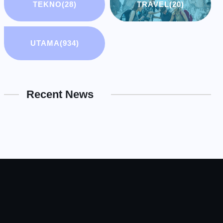
TEKNO
(28)
TRAVEL
(20)
UTAMA
(934)
Recent News