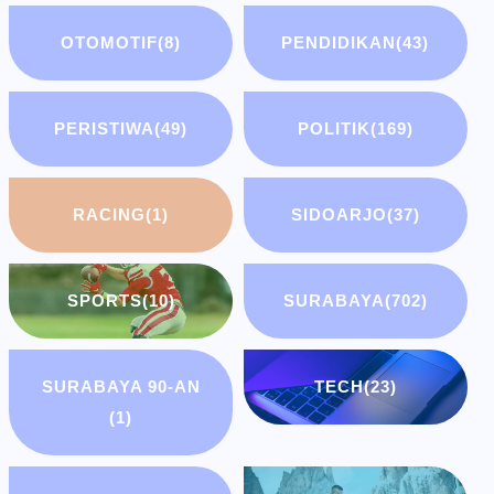
OTOMOTIF
(8)
PENDIDIKAN
(43)
PERISTIWA
(49)
POLITIK
(169)
RACING
(1)
SIDOARJO
(37)
SPORTS
(10)
SURABAYA
(702)
SURABAYA 90-AN
TECH
(23)
(1)