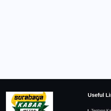
Useful L
Tentang K