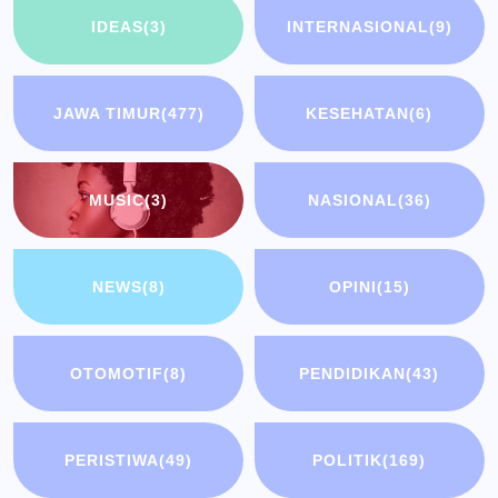
IDEAS
(3)
INTERNASIONAL
(9)
JAWA TIMUR
(477)
KESEHATAN
(6)
MUSIC
(3)
NASIONAL
(36)
NEWS
(8)
OPINI
(15)
OTOMOTIF
(8)
PENDIDIKAN
(43)
PERISTIWA
(49)
POLITIK
(169)