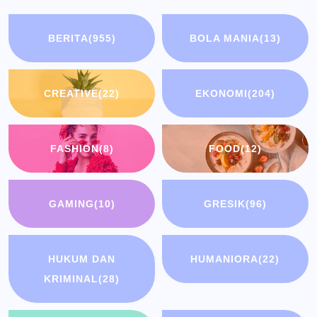
BERITA
(955)
BOLA MANIA
(13)
CREATIVE
(22)
EKONOMI
(204)
FASHION
(8)
FOOD
(12)
GAMING
(10)
GRESIK
(96)
HUKUM DAN
HUMANIORA
(22)
KRIMINAL
(28)