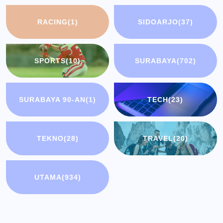
RACING
(1)
SIDOARJO
(37)
SPORTS
(10)
SURABAYA
(702)
SURABAYA 90-AN
(1)
TECH
(23)
TEKNO
(28)
TRAVEL
(20)
UTAMA
(934)