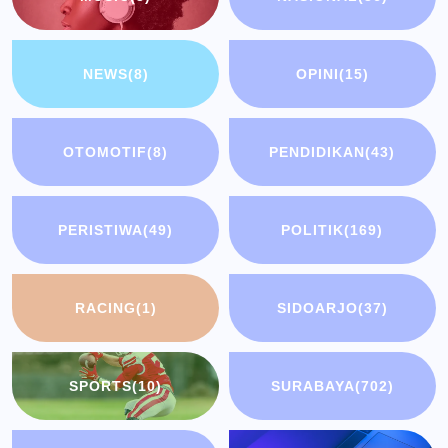
NEWS
(8)
OPINI
(15)
OTOMOTIF
(8)
PENDIDIKAN
(43)
PERISTIWA
(49)
POLITIK
(169)
RACING
(1)
SIDOARJO
(37)
SPORTS
(10)
SURABAYA
(702)