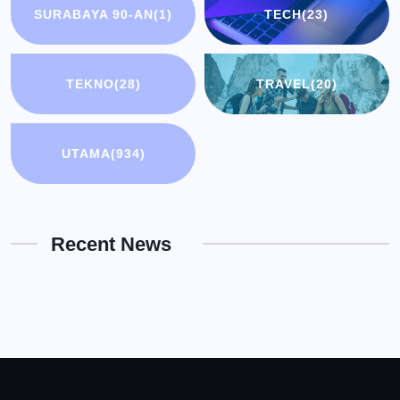
SURABAYA 90-AN
(1)
TECH
(23)
TEKNO
(28)
TRAVEL
(20)
UTAMA
(934)
Recent News