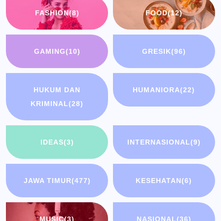
FASHION
(8)
FOOD
(12)
GAMING
(10)
GRESIK
(96)
HUKUM DAN
HUMANIORA
(22)
KRIMINAL
(28)
IDEAS
(3)
INTERNASIONAL
(9)
JAWA TIMUR
(477)
KESEHATAN
(6)
MUSIC
(3)
NASIONAL
(36)