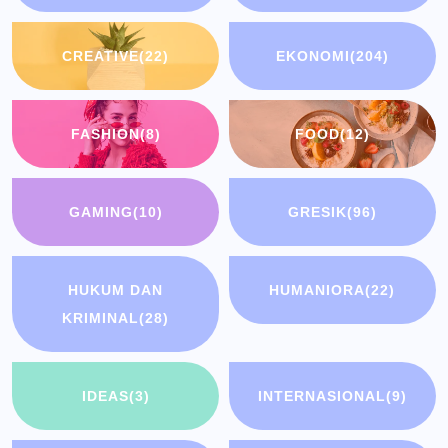
CREATIVE
(22)
EKONOMI
(204)
FASHION
(8)
FOOD
(12)
GAMING
(10)
GRESIK
(96)
HUKUM DAN
HUMANIORA
(22)
KRIMINAL
(28)
IDEAS
(3)
INTERNASIONAL
(9)