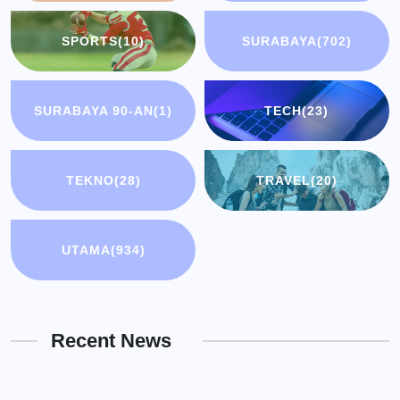
SPORTS
(10)
SURABAYA
(702)
SURABAYA 90-AN
(1)
TECH
(23)
TEKNO
(28)
TRAVEL
(20)
UTAMA
(934)
Recent News