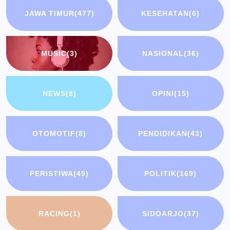
JAWA TIMUR
(477)
KESEHATAN
(6)
MUSIC
(3)
NASIONAL
(36)
NEWS
(8)
OPINI
(15)
OTOMOTIF
(8)
PENDIDIKAN
(43)
PERISTIWA
(49)
POLITIK
(169)
RACING
(1)
SIDOARJO
(37)