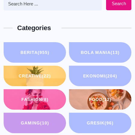
Search
Categories
BERITA
(955)
BOLA MANIA
(13)
CREATIVE
(22)
EKONOMI
(204)
FASHION
(8)
FOOD
(12)
GAMING
(10)
GRESIK
(96)