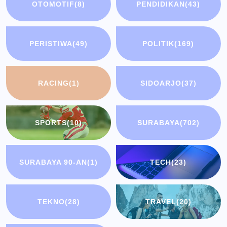
OTOMOTIF
(8)
PENDIDIKAN
(43)
PERISTIWA
(49)
POLITIK
(169)
RACING
(1)
SIDOARJO
(37)
SPORTS
(10)
SURABAYA
(702)
SURABAYA 90-AN
(1)
TECH
(23)
TEKNO
(28)
TRAVEL
(20)