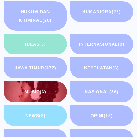
HUKUM DAN
HUMANIORA
(22)
KRIMINAL
(28)
IDEAS
(3)
INTERNASIONAL
(9)
JAWA TIMUR
(477)
KESEHATAN
(6)
MUSIC
(3)
NASIONAL
(36)
NEWS
(8)
OPINI
(15)