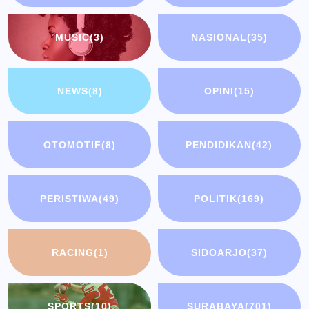
MUSIC
(3)
NASIONAL
(35)
NEWS
(8)
OPINI
(15)
OTOMOTIF
(8)
PENDIDIKAN
(42)
PERISTIWA
(49)
POLITIK
(169)
RACING
(1)
SIDOARJO
(37)
SPORTS
(10)
SURABAYA
(701)