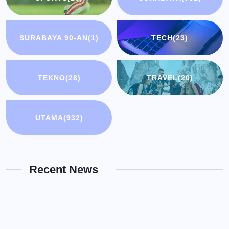
SURABAYA 90-AN
(1)
TECH
(23)
TEKNO
(28)
TRAVEL
(20)
UTAMA
(932)
Recent News