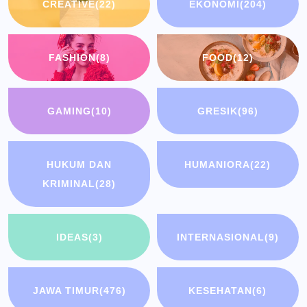
CREATIVE
(22)
EKONOMI
(204)
FASHION
(8)
FOOD
(12)
GAMING
(10)
GRESIK
(96)
HUKUM DAN
HUMANIORA
(22)
KRIMINAL
(28)
IDEAS
(3)
INTERNASIONAL
(9)
JAWA TIMUR
(476)
KESEHATAN
(6)