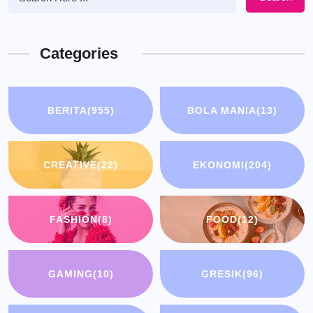
Categories
BERITA
(955)
BOLA MANIA
(13)
CREATIVE
(22)
EKONOMI
(204)
FASHION
(8)
FOOD
(12)
GAMING
(10)
GRESIK
(96)