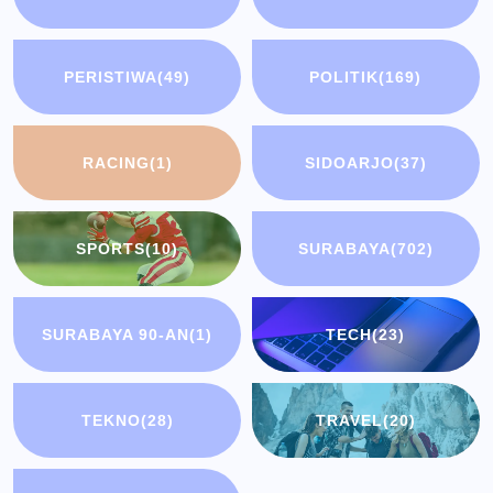
PERISTIWA
(49)
POLITIK
(169)
RACING
(1)
SIDOARJO
(37)
SPORTS
(10)
SURABAYA
(702)
SURABAYA 90-AN
(1)
TECH
(23)
TEKNO
(28)
TRAVEL
(20)