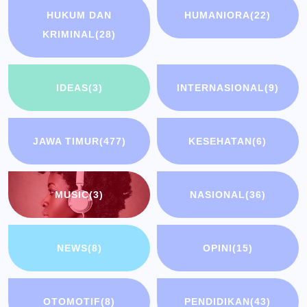
HUKUM DAN
HUMANIORA
(22)
KRIMINAL
(28)
IDEAS
(3)
INTERNASIONAL
(9)
JAWA TIMUR
(477)
KESEHATAN
(6)
MUSIC
(3)
NASIONAL
(36)
NEWS
(8)
OPINI
(15)
OTOMOTIF
(8)
PENDIDIKAN
(43)