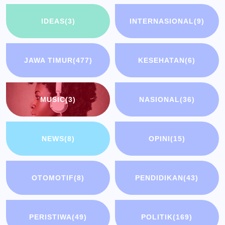
IDEAS
(3)
INTERNASIONAL
(9)
JAWA TIMUR
(477)
KESEHATAN
(6)
MUSIC
(3)
NASIONAL
(36)
NEWS
(8)
OPINI
(15)
OTOMOTIF
(8)
PENDIDIKAN
(43)
PERISTIWA
(49)
POLITIK
(169)