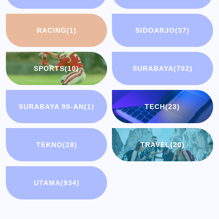
RACING
(1)
SIDOARJO
(37)
SPORTS
(10)
SURABAYA
(702)
SURABAYA 90-AN
(1)
TECH
(23)
TEKNO
(28)
TRAVEL
(20)
UTAMA
(934)