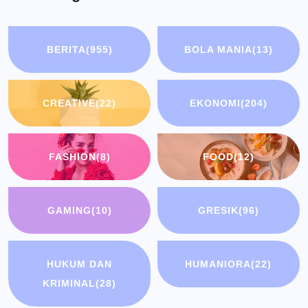
BERITA
(955)
BOLA MANIA
(13)
CREATIVE
(22)
EKONOMI
(204)
FASHION
(8)
FOOD
(12)
GAMING
(10)
GRESIK
(96)
HUKUM DAN
HUMANIORA
(22)
KRIMINAL
(28)