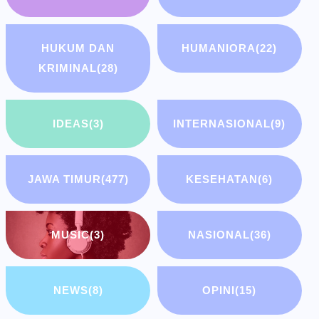
HUKUM DAN
HUMANIORA
(22)
KRIMINAL
(28)
IDEAS
(3)
INTERNASIONAL
(9)
JAWA TIMUR
(477)
KESEHATAN
(6)
MUSIC
(3)
NASIONAL
(36)
NEWS
(8)
OPINI
(15)