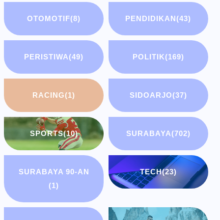
OTOMOTIF
(8)
PENDIDIKAN
(43)
PERISTIWA
(49)
POLITIK
(169)
RACING
(1)
SIDOARJO
(37)
SPORTS
(10)
SURABAYA
(702)
SURABAYA 90-AN
TECH
(23)
(1)