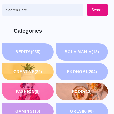
Search
Categories
BERITA
(955)
BOLA MANIA
(13)
CREATIVE
(22)
EKONOMI
(204)
FASHION
(8)
FOOD
(12)
GAMING
(10)
GRESIK
(96)