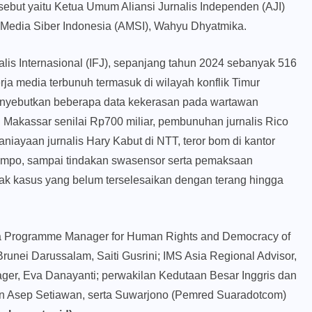
sebut yaitu Ketua Umum Aliansi Jurnalis Independen (AJI)
 Media Siber Indonesia (AMSI), Wahyu Dhyatmika.
alis Internasional (IFJ), sepanjang tahun 2024 sebanyak 516
rja media terbunuh termasuk di wilayah konflik Timur
enyebutkan beberapa data kekerasan pada wartawan
i Makassar senilai Rp700 miliar, pembunuhan jurnalis Rico
iayaan jurnalis Hary Kabut di NTT, teror bom di kantor
 Tempo, sampai tindakan swasensor serta pemaksaan
yak kasus yang belum terselesaikan dengan terang hingga
a Programme Manager for Human Rights and Democracy of
runei Darussalam, Saiti Gusrini; IMS Asia Regional Advisor,
ger, Eva Danayanti; perwakilan Kedutaan Besar Inggris dan
n Asep Setiawan, serta Suwarjono (Pemred Suaradotcom)