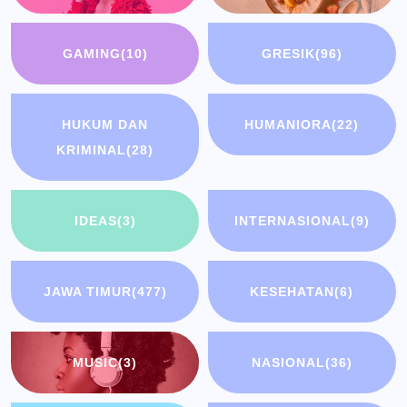
GAMING
(10)
GRESIK
(96)
HUKUM DAN
HUMANIORA
(22)
KRIMINAL
(28)
IDEAS
(3)
INTERNASIONAL
(9)
JAWA TIMUR
(477)
KESEHATAN
(6)
MUSIC
(3)
NASIONAL
(36)