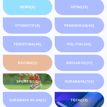
NEWS
(8)
OPINI
(15)
OTOMOTIF
(8)
PENDIDIKAN
(43)
PERISTIWA
(49)
POLITIK
(169)
RACING
(1)
SIDOARJO
(37)
SPORTS
(10)
SURABAYA
(702)
SURABAYA 90-AN
(1)
TECH
(23)