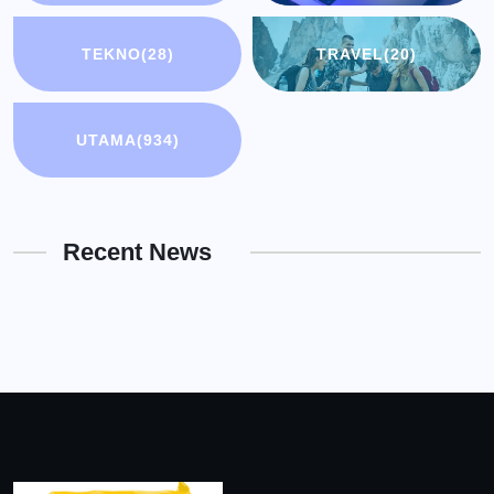
TEKNO
(28)
TRAVEL
(20)
UTAMA
(934)
Recent News