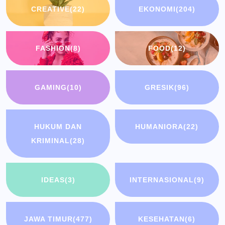
CREATIVE
(22)
EKONOMI
(204)
FASHION
(8)
FOOD
(12)
GAMING
(10)
GRESIK
(96)
HUKUM DAN
HUMANIORA
(22)
KRIMINAL
(28)
IDEAS
(3)
INTERNASIONAL
(9)
JAWA TIMUR
(477)
KESEHATAN
(6)