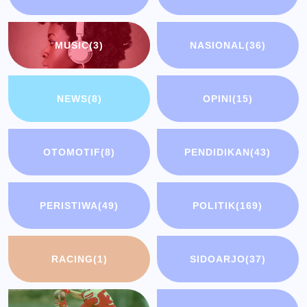
MUSIC
(3)
NASIONAL
(36)
NEWS
(8)
OPINI
(15)
OTOMOTIF
(8)
PENDIDIKAN
(43)
PERISTIWA
(49)
POLITIK
(169)
RACING
(1)
SIDOARJO
(37)