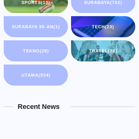
SPORTS
(10)
SURABAYA
(702)
SURABAYA 90-AN
(1)
TECH
(23)
TEKNO
(28)
TRAVEL
(20)
UTAMA
(934)
Recent News