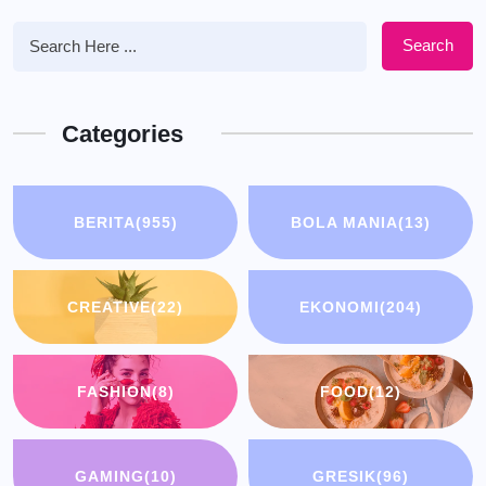
Search
Categories
BERITA
(955)
BOLA MANIA
(13)
CREATIVE
(22)
EKONOMI
(204)
FASHION
(8)
FOOD
(12)
GAMING
(10)
GRESIK
(96)