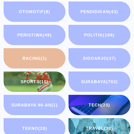
OTOMOTIF
(8)
PENDIDIKAN
(43)
PERISTIWA
(49)
POLITIK
(169)
RACING
(1)
SIDOARJO
(37)
SPORTS
(10)
SURABAYA
(702)
SURABAYA 90-AN
(1)
TECH
(23)
TEKNO
(28)
TRAVEL
(20)