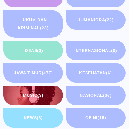
HUKUM DAN
HUMANIORA
(22)
KRIMINAL
(28)
IDEAS
(3)
INTERNASIONAL
(9)
JAWA TIMUR
(477)
KESEHATAN
(6)
MUSIC
(3)
NASIONAL
(36)
NEWS
(8)
OPINI
(15)