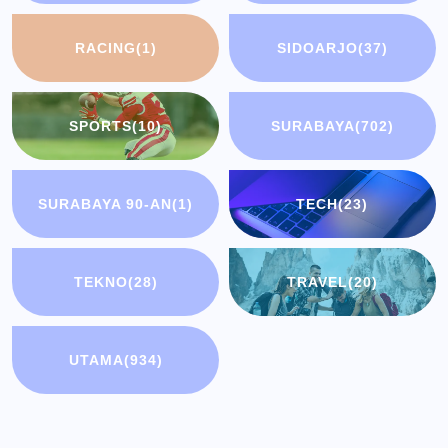
RACING
(1)
SIDOARJO
(37)
SPORTS
(10)
SURABAYA
(702)
SURABAYA 90-AN
(1)
TECH
(23)
TEKNO
(28)
TRAVEL
(20)
UTAMA
(934)