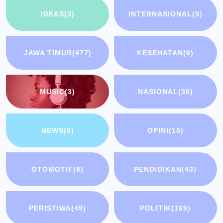
IDEAS
(3)
INTERNASIONAL
(9)
JAWA TIMUR
(477)
KESEHATAN
(6)
MUSIC
(3)
NASIONAL
(36)
NEWS
(8)
OPINI
(15)
OTOMOTIF
(8)
PENDIDIKAN
(43)
PERISTIWA
(49)
POLITIK
(169)