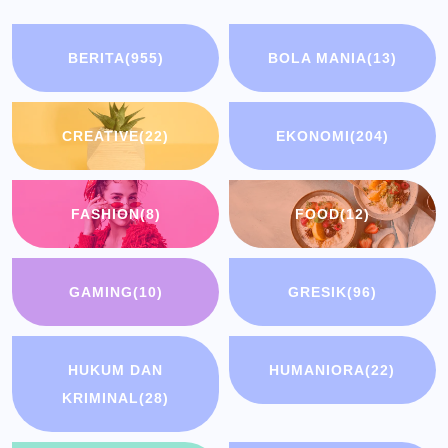
BERITA
(955)
BOLA MANIA
(13)
CREATIVE
(22)
EKONOMI
(204)
FASHION
(8)
FOOD
(12)
GAMING
(10)
GRESIK
(96)
HUKUM DAN
HUMANIORA
(22)
KRIMINAL
(28)