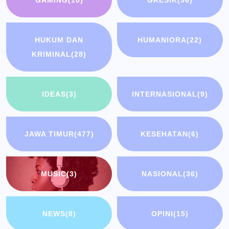
GAMING
(10)
GRESIK
(96)
HUKUM DAN
HUMANIORA
(22)
KRIMINAL
(28)
IDEAS
(3)
INTERNASIONAL
(9)
JAWA TIMUR
(477)
KESEHATAN
(6)
MUSIC
(3)
NASIONAL
(36)
NEWS
(8)
OPINI
(15)