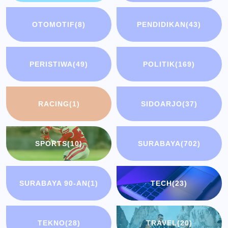
OTOMOTIF
(8)
PENDIDIKAN
(43)
PERISTIWA
(49)
POLITIK
(169)
RACING
(1)
SIDOARJO
(37)
SPORTS
(10)
SURABAYA
(702)
SURABAYA 90-AN
(1)
TECH
(23)
TEKNO
(28)
TRAVEL
(20)