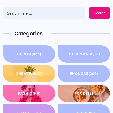
Search
Categories
BERITA
(955)
BOLA MANIA
(13)
CREATIVE
(22)
EKONOMI
(204)
FASHION
(8)
FOOD
(12)