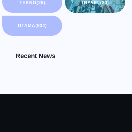
TEKNO
(28)
TRAVEL
(20)
UTAMA
(934)
Recent News