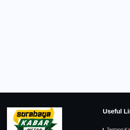
Useful L
Tentang K