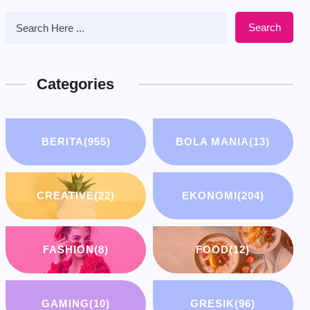
Search
Categories
BERITA
(955)
BOLA MANIA
(13)
CREATIVE
(22)
EKONOMI
(204)
FASHION
(8)
FOOD
(12)
GAMING
(10)
GRESIK
(96)