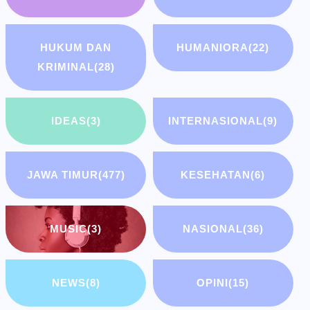
HUKUM DAN
HUMANIORA
(22)
KRIMINAL
(28)
IDEAS
(3)
INTERNASIONAL
(9)
JAWA TIMUR
(477)
KESEHATAN
(6)
MUSIC
(3)
NASIONAL
(36)
NEWS
(8)
OPINI
(15)