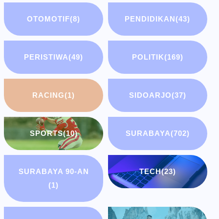
OTOMOTIF
(8)
PENDIDIKAN
(43)
PERISTIWA
(49)
POLITIK
(169)
RACING
(1)
SIDOARJO
(37)
SPORTS
(10)
SURABAYA
(702)
SURABAYA 90-AN
TECH
(23)
(1)