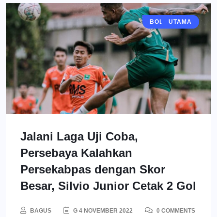
BOLA MANIA
BERITA
UTAMA
Jalani Laga Uji Coba,
Persebaya Kalahkan
Persekabpas dengan Skor
Besar, Silvio Junior Cetak 2 Gol
BAGUS
G 4 NOVEMBER 2022
0 COMMENTS