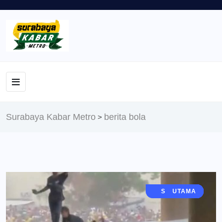
Surabaya Kabar Metro
berita bola
>
BOLA MANIA
JAWA TIMUR
PERISTIWA
SIDOARJO
GRESIK
BERITA
UTAMA