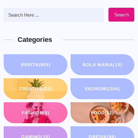
Search
Categories
BERITA
(955)
BOLA MANIA
(13)
CREATIVE
(22)
EKONOMI
(204)
FASHION
(8)
FOOD
(12)
GAMING
(10)
GRESIK
(96)