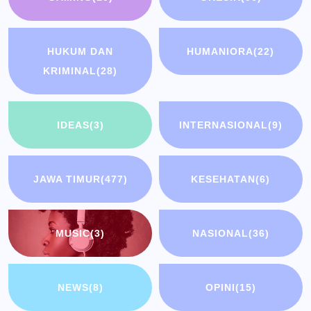
HUKUM DAN
HUMANIORA
(22)
KRIMINAL
(28)
IDEAS
(3)
INTERNASIONAL
(9)
JAWA TIMUR
(477)
KESEHATAN
(6)
MUSIC
(3)
NASIONAL
(36)
NEWS
(8)
OPINI
(15)