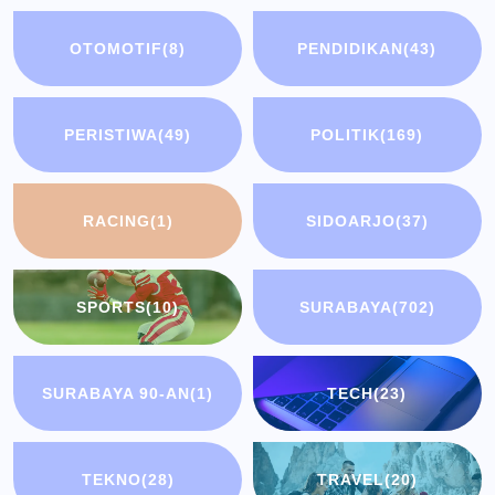
OTOMOTIF
(8)
PENDIDIKAN
(43)
PERISTIWA
(49)
POLITIK
(169)
RACING
(1)
SIDOARJO
(37)
SPORTS
(10)
SURABAYA
(702)
SURABAYA 90-AN
(1)
TECH
(23)
TEKNO
(28)
TRAVEL
(20)