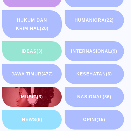
HUKUM DAN
HUMANIORA
(22)
KRIMINAL
(28)
IDEAS
(3)
INTERNASIONAL
(9)
JAWA TIMUR
(477)
KESEHATAN
(6)
MUSIC
(3)
NASIONAL
(36)
NEWS
(8)
OPINI
(15)