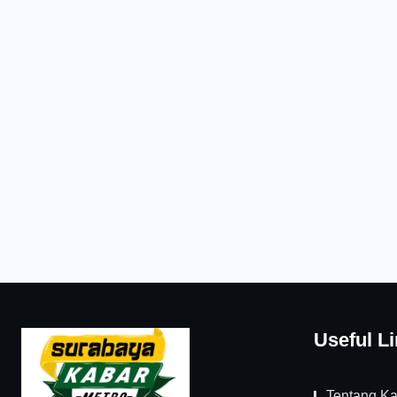
Useful L
Tentang K