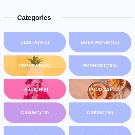
Categories
BERITA
(955)
BOLA MANIA
(13)
CREATIVE
(22)
EKONOMI
(204)
FASHION
(8)
FOOD
(12)
GAMING
(10)
GRESIK
(96)