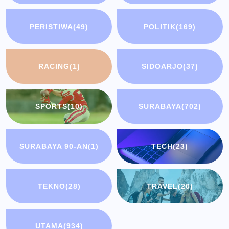
PERISTIWA
(49)
POLITIK
(169)
RACING
(1)
SIDOARJO
(37)
SPORTS
(10)
SURABAYA
(702)
SURABAYA 90-AN
(1)
TECH
(23)
TEKNO
(28)
TRAVEL
(20)
UTAMA
(934)