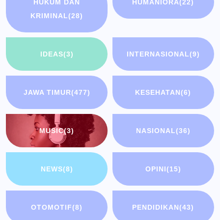
HUKUM DAN
HUMANIORA
(22)
KRIMINAL
(28)
IDEAS
(3)
INTERNASIONAL
(9)
JAWA TIMUR
(477)
KESEHATAN
(6)
MUSIC
(3)
NASIONAL
(36)
NEWS
(8)
OPINI
(15)
OTOMOTIF
(8)
PENDIDIKAN
(43)