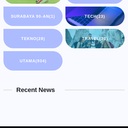
SURABAYA 90-AN
(1)
TECH
(23)
TEKNO
(28)
TRAVEL
(20)
UTAMA
(934)
Recent News