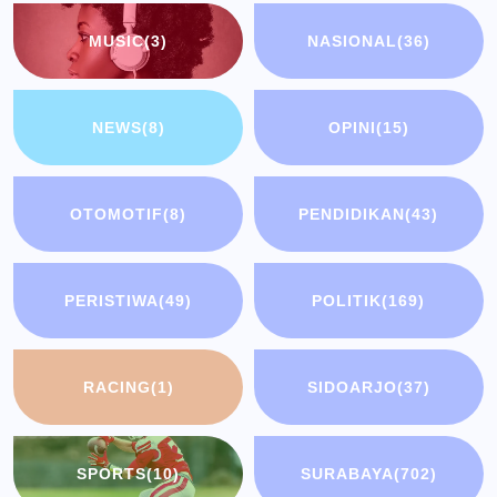
MUSIC
(3)
NASIONAL
(36)
NEWS
(8)
OPINI
(15)
OTOMOTIF
(8)
PENDIDIKAN
(43)
PERISTIWA
(49)
POLITIK
(169)
RACING
(1)
SIDOARJO
(37)
SPORTS
(10)
SURABAYA
(702)