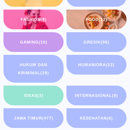
FASHION
(8)
FOOD
(12)
GAMING
(10)
GRESIK
(96)
HUKUM DAN
HUMANIORA
(22)
KRIMINAL
(28)
IDEAS
(3)
INTERNASIONAL
(9)
JAWA TIMUR
(477)
KESEHATAN
(6)