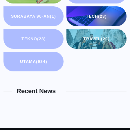
SURABAYA 90-AN
(1)
TECH
(23)
TEKNO
(28)
TRAVEL
(20)
UTAMA
(934)
Recent News