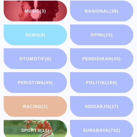
MUSIC
(3)
NASIONAL
(36)
NEWS
(8)
OPINI
(15)
OTOMOTIF
(8)
PENDIDIKAN
(43)
PERISTIWA
(49)
POLITIK
(169)
RACING
(1)
SIDOARJO
(37)
SPORTS
(10)
SURABAYA
(702)