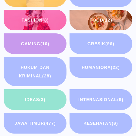
FASHION
(8)
FOOD
(12)
GAMING
(10)
GRESIK
(96)
HUKUM DAN
HUMANIORA
(22)
KRIMINAL
(28)
IDEAS
(3)
INTERNASIONAL
(9)
JAWA TIMUR
(477)
KESEHATAN
(6)