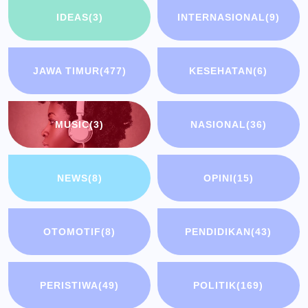
IDEAS
(3)
INTERNASIONAL
(9)
JAWA TIMUR
(477)
KESEHATAN
(6)
MUSIC
(3)
NASIONAL
(36)
NEWS
(8)
OPINI
(15)
OTOMOTIF
(8)
PENDIDIKAN
(43)
PERISTIWA
(49)
POLITIK
(169)