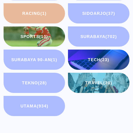
RACING
(1)
SIDOARJO
(37)
SPORTS
(10)
SURABAYA
(702)
SURABAYA 90-AN
(1)
TECH
(23)
TEKNO
(28)
TRAVEL
(20)
UTAMA
(934)