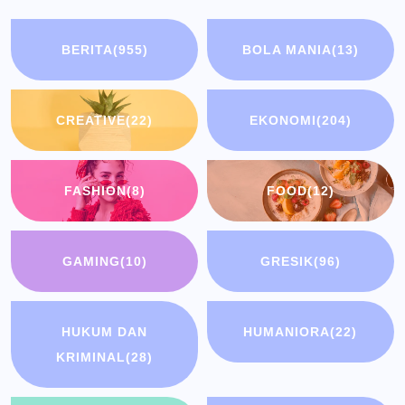
BERITA
(955)
BOLA MANIA
(13)
CREATIVE
(22)
EKONOMI
(204)
FASHION
(8)
FOOD
(12)
GAMING
(10)
GRESIK
(96)
HUKUM DAN
HUMANIORA
(22)
KRIMINAL
(28)