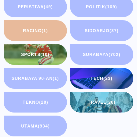
PERISTIWA
(49)
POLITIK
(169)
RACING
(1)
SIDOARJO
(37)
SPORTS
(10)
SURABAYA
(702)
SURABAYA 90-AN
(1)
TECH
(23)
TEKNO
(28)
TRAVEL
(20)
UTAMA
(934)