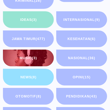
KRIMINAL
(28)
IDEAS
(3)
INTERNASIONAL
(9)
JAWA TIMUR
(477)
KESEHATAN
(6)
MUSIC
(3)
NASIONAL
(36)
NEWS
(8)
OPINI
(15)
OTOMOTIF
(8)
PENDIDIKAN
(43)