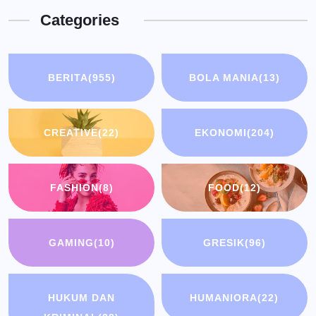
Categories
BERITA
(955)
BOLA MANIA
(13)
CREATIVE
(22)
EKONOMI
(204)
FASHION
(8)
FOOD
(12)
GAMING
(10)
GRESIK
(96)
HUKUM DAN
HUMANIORA
(22)