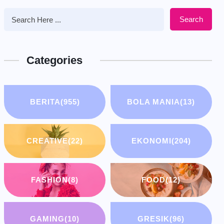
Search
Categories
BERITA
(955)
BOLA MANIA
(13)
CREATIVE
(22)
EKONOMI
(204)
FASHION
(8)
FOOD
(12)
GAMING
(10)
GRESIK
(96)