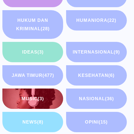
HUKUM DAN
HUMANIORA
(22)
KRIMINAL
(28)
IDEAS
(3)
INTERNASIONAL
(9)
JAWA TIMUR
(477)
KESEHATAN
(6)
MUSIC
(3)
NASIONAL
(36)
NEWS
(8)
OPINI
(15)