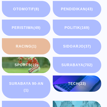
OTOMOTIF
(8)
PENDIDIKAN
(43)
PERISTIWA
(49)
POLITIK
(169)
RACING
(1)
SIDOARJO
(37)
SPORTS
(10)
SURABAYA
(702)
SURABAYA 90-AN
TECH
(23)
(1)