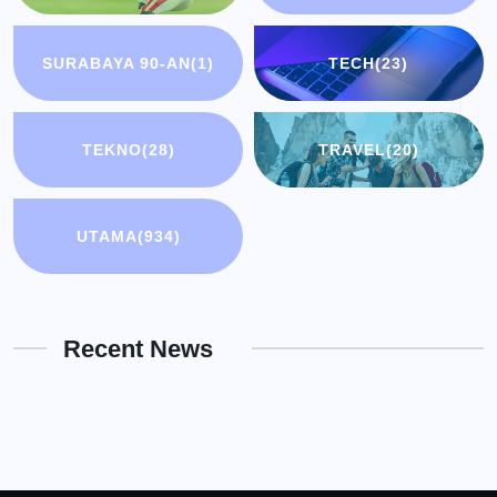
SURABAYA 90-AN
(1)
TECH
(23)
TEKNO
(28)
TRAVEL
(20)
UTAMA
(934)
Recent News