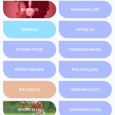
MUSIC
(3)
NASIONAL
(36)
NEWS
(8)
OPINI
(15)
OTOMOTIF
(8)
PENDIDIKAN
(43)
PERISTIWA
(49)
POLITIK
(169)
RACING
(1)
SIDOARJO
(37)
SPORTS
(10)
SURABAYA
(702)