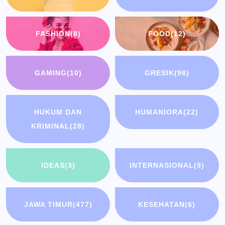
FASHION
(8)
FOOD
(12)
GAMING
(10)
GRESIK
(96)
HUKUM DAN
HUMANIORA
(22)
KRIMINAL
(28)
IDEAS
(3)
INTERNASIONAL
(9)
JAWA TIMUR
(477)
KESEHATAN
(6)