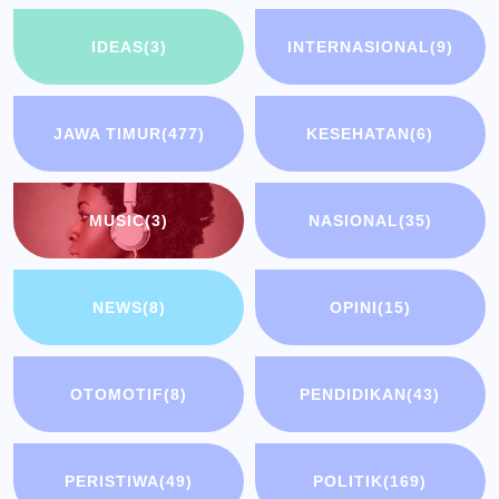
IDEAS
(3)
INTERNASIONAL
(9)
JAWA TIMUR
(477)
KESEHATAN
(6)
MUSIC
(3)
NASIONAL
(35)
NEWS
(8)
OPINI
(15)
OTOMOTIF
(8)
PENDIDIKAN
(43)
PERISTIWA
(49)
POLITIK
(169)