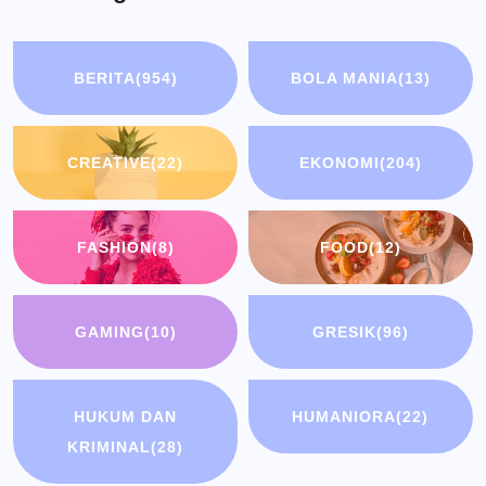
BERITA
(954)
BOLA MANIA
(13)
CREATIVE
(22)
EKONOMI
(204)
FASHION
(8)
FOOD
(12)
GAMING
(10)
GRESIK
(96)
HUKUM DAN
HUMANIORA
(22)
KRIMINAL
(28)