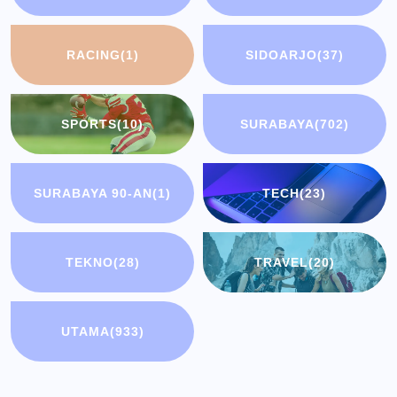
RACING
(1)
SIDOARJO
(37)
SPORTS
(10)
SURABAYA
(702)
SURABAYA 90-AN
(1)
TECH
(23)
TEKNO
(28)
TRAVEL
(20)
UTAMA
(933)