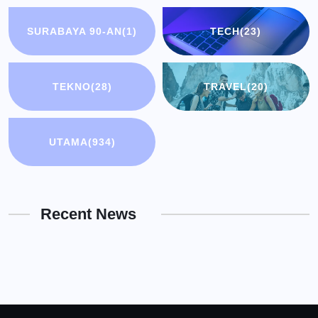
SURABAYA 90-AN
(1)
TECH
(23)
TEKNO
(28)
TRAVEL
(20)
UTAMA
(934)
Recent News