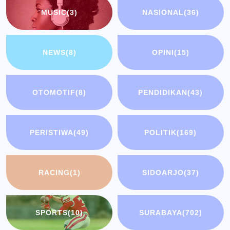
MUSIC
(3)
NASIONAL
(36)
NEWS
(8)
OPINI
(15)
OTOMOTIF
(8)
PENDIDIKAN
(43)
PERISTIWA
(49)
POLITIK
(169)
RACING
(1)
SIDOARJO
(37)
SPORTS
(10)
SURABAYA
(702)