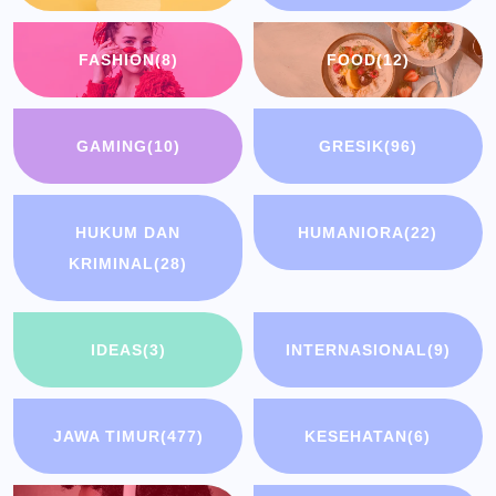
FASHION
(8)
FOOD
(12)
GAMING
(10)
GRESIK
(96)
HUKUM DAN
HUMANIORA
(22)
KRIMINAL
(28)
IDEAS
(3)
INTERNASIONAL
(9)
JAWA TIMUR
(477)
KESEHATAN
(6)