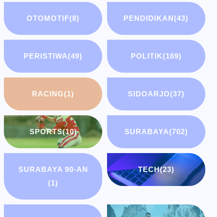
OTOMOTIF
(8)
PENDIDIKAN
(43)
PERISTIWA
(49)
POLITIK
(169)
RACING
(1)
SIDOARJO
(37)
SPORTS
(10)
SURABAYA
(702)
SURABAYA 90-AN
TECH
(23)
(1)