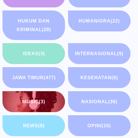
HUKUM DAN
HUMANIORA
(22)
KRIMINAL
(28)
IDEAS
(3)
INTERNASIONAL
(9)
JAWA TIMUR
(477)
KESEHATAN
(6)
MUSIC
(3)
NASIONAL
(36)
NEWS
(8)
OPINI
(15)