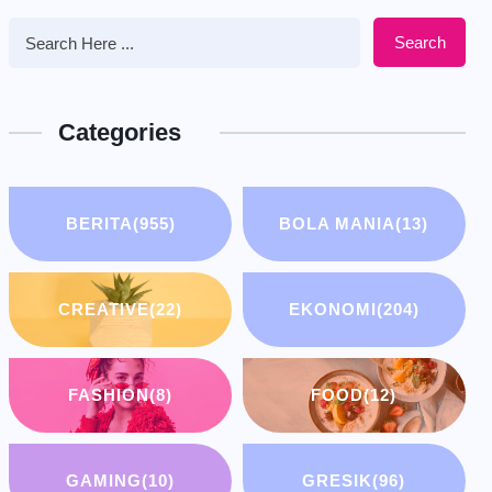
Search
Categories
BERITA
(955)
BOLA MANIA
(13)
CREATIVE
(22)
EKONOMI
(204)
FASHION
(8)
FOOD
(12)
GAMING
(10)
GRESIK
(96)