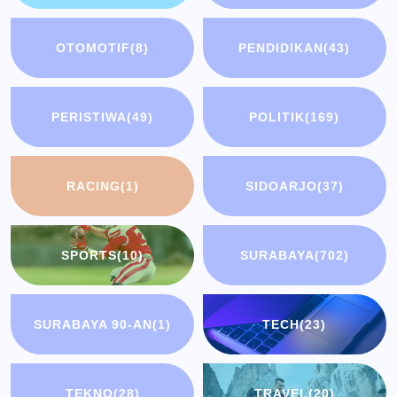
OTOMOTIF
(8)
PENDIDIKAN
(43)
PERISTIWA
(49)
POLITIK
(169)
RACING
(1)
SIDOARJO
(37)
SPORTS
(10)
SURABAYA
(702)
SURABAYA 90-AN
(1)
TECH
(23)
TEKNO
(28)
TRAVEL
(20)