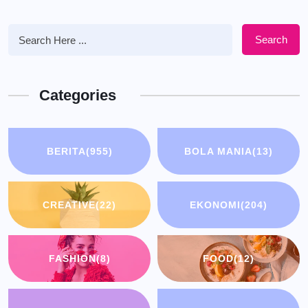
Search
Categories
BERITA
(955)
BOLA MANIA
(13)
CREATIVE
(22)
EKONOMI
(204)
FASHION
(8)
FOOD
(12)