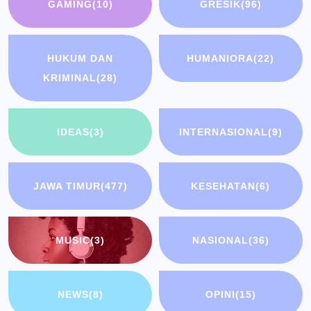
GAMING
(10)
GRESIK
(96)
HUKUM DAN
HUMANIORA
(22)
KRIMINAL
(28)
IDEAS
(3)
INTERNASIONAL
(9)
JAWA TIMUR
(477)
KESEHATAN
(6)
MUSIC
(3)
NASIONAL
(36)
NEWS
(8)
OPINI
(15)