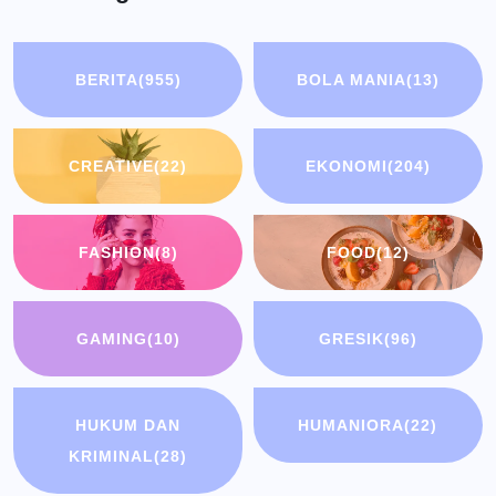
BERITA
(955)
BOLA MANIA
(13)
CREATIVE
(22)
EKONOMI
(204)
FASHION
(8)
FOOD
(12)
GAMING
(10)
GRESIK
(96)
HUKUM DAN
HUMANIORA
(22)
KRIMINAL
(28)