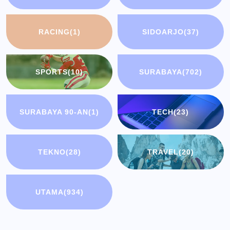
RACING
(1)
SIDOARJO
(37)
SPORTS
(10)
SURABAYA
(702)
SURABAYA 90-AN
(1)
TECH
(23)
TEKNO
(28)
TRAVEL
(20)
UTAMA
(934)