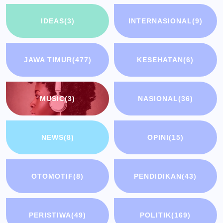
IDEAS
(3)
INTERNASIONAL
(9)
JAWA TIMUR
(477)
KESEHATAN
(6)
MUSIC
(3)
NASIONAL
(36)
NEWS
(8)
OPINI
(15)
OTOMOTIF
(8)
PENDIDIKAN
(43)
PERISTIWA
(49)
POLITIK
(169)