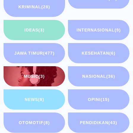
KRIMINAL
(28)
IDEAS
(3)
INTERNASIONAL
(9)
JAWA TIMUR
(477)
KESEHATAN
(6)
MUSIC
(3)
NASIONAL
(36)
NEWS
(8)
OPINI
(15)
OTOMOTIF
(8)
PENDIDIKAN
(43)