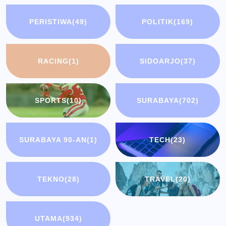
PERISTIWA
(49)
POLITIK
(169)
RACING
(1)
SIDOARJO
(37)
SPORTS
(10)
SURABAYA
(702)
SURABAYA 90-AN
(1)
TECH
(23)
TEKNO
(28)
TRAVEL
(20)
UTAMA
(934)