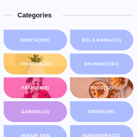
Categories
BERITA
(955)
BOLA MANIA
(13)
CREATIVE
(22)
EKONOMI
(204)
FASHION
(8)
FOOD
(12)
GAMING
(10)
GRESIK
(96)
HUKUM DAN
HUMANIORA
(22)