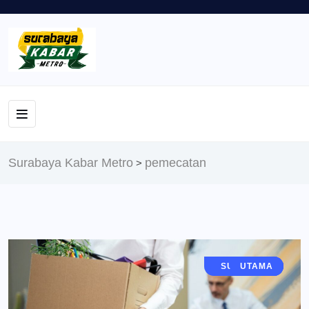
Surabaya Kabar Metro
pemecatan
>
JAWA TIMUR
SURABAYA
BERITA
UTAMA