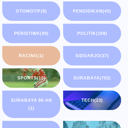
OTOMOTIF
(8)
PENDIDIKAN
(43)
PERISTIWA
(49)
POLITIK
(169)
RACING
(1)
SIDOARJO
(37)
SPORTS
(10)
SURABAYA
(702)
SURABAYA 90-AN
TECH
(23)
(1)