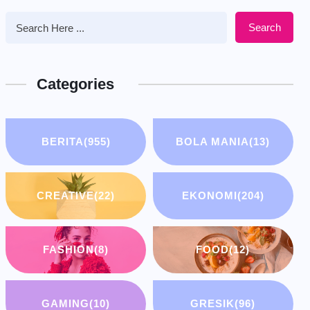
Search
Categories
BERITA
(955)
BOLA MANIA
(13)
CREATIVE
(22)
EKONOMI
(204)
FASHION
(8)
FOOD
(12)
GAMING
(10)
GRESIK
(96)