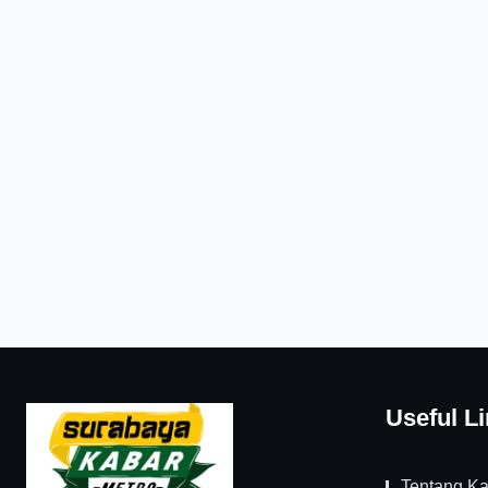
Useful L
Tentang K