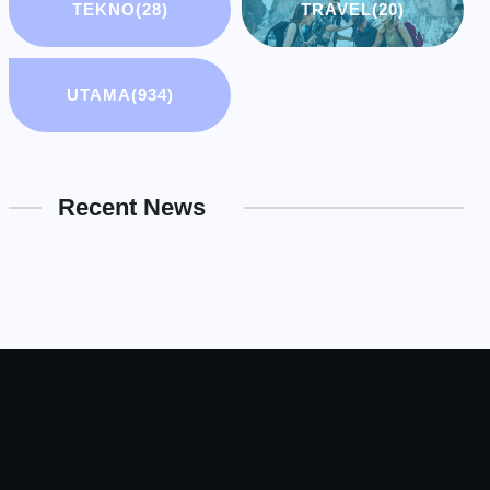
TEKNO
(28)
TRAVEL
(20)
UTAMA
(934)
Recent News