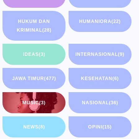
HUKUM DAN
HUMANIORA
(22)
KRIMINAL
(28)
IDEAS
(3)
INTERNASIONAL
(9)
JAWA TIMUR
(477)
KESEHATAN
(6)
MUSIC
(3)
NASIONAL
(36)
NEWS
(8)
OPINI
(15)