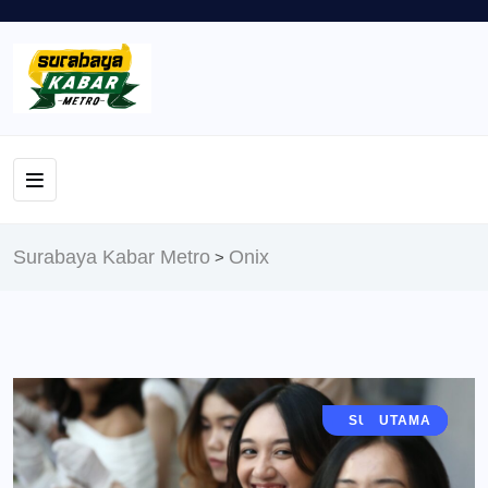
Surabaya Kabar Metro
Onix
>
JAWA TIMUR
SURABAYA
FASHION
BERITA
UTAMA