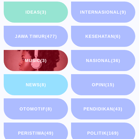
IDEAS
(3)
INTERNASIONAL
(9)
JAWA TIMUR
(477)
KESEHATAN
(6)
MUSIC
(3)
NASIONAL
(36)
NEWS
(8)
OPINI
(15)
OTOMOTIF
(8)
PENDIDIKAN
(43)
PERISTIWA
(49)
POLITIK
(169)