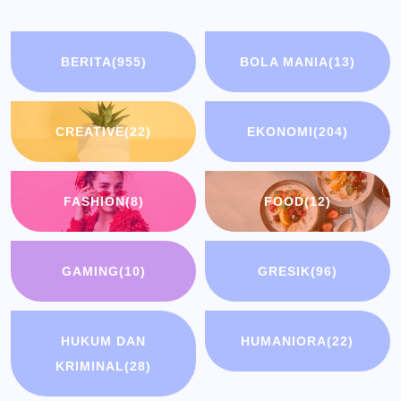
BERITA
(955)
BOLA MANIA
(13)
CREATIVE
(22)
EKONOMI
(204)
FASHION
(8)
FOOD
(12)
GAMING
(10)
GRESIK
(96)
HUKUM DAN
HUMANIORA
(22)
KRIMINAL
(28)