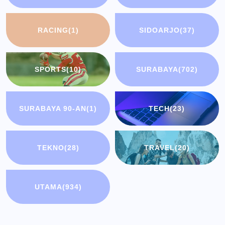
RACING
(1)
SIDOARJO
(37)
SPORTS
(10)
SURABAYA
(702)
SURABAYA 90-AN
(1)
TECH
(23)
TEKNO
(28)
TRAVEL
(20)
UTAMA
(934)