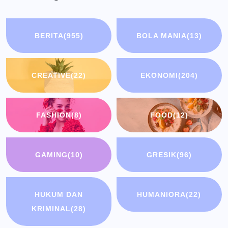
BERITA
(955)
BOLA MANIA
(13)
CREATIVE
(22)
EKONOMI
(204)
FASHION
(8)
FOOD
(12)
GAMING
(10)
GRESIK
(96)
HUKUM DAN
HUMANIORA
(22)
KRIMINAL
(28)