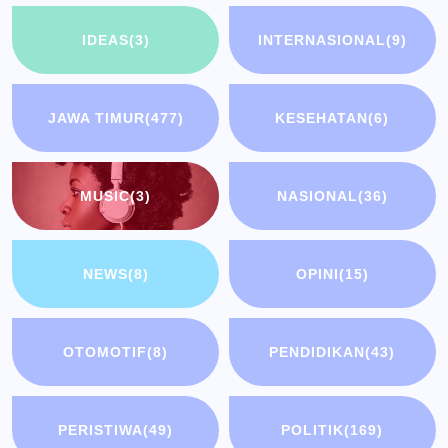
IDEAS
(3)
INTERNASIONAL
(9)
JAWA TIMUR
(477)
KESEHATAN
(6)
MUSIC
(3)
NASIONAL
(36)
NEWS
(8)
OPINI
(15)
OTOMOTIF
(8)
PENDIDIKAN
(43)
PERISTIWA
(49)
POLITIK
(169)