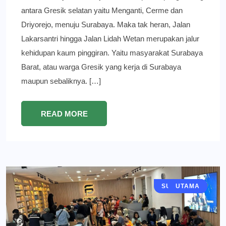
antara Gresik selatan yaitu Menganti, Cerme dan
Driyorejo, menuju Surabaya. Maka tak heran, Jalan
Lakarsantri hingga Jalan Lidah Wetan merupakan jalur
kehidupan kaum pinggiran. Yaitu masyarakat Surabaya
Barat, atau warga Gresik yang kerja di Surabaya
maupun sebaliknya. […]
READ MORE
SURABAYA
EKONOMI
BERITA
UTAMA
TEKNO
TECH