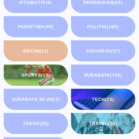
OTOMOTIF
(8)
PENDIDIKAN
(43)
PERISTIWA
(49)
POLITIK
(169)
RACING
(1)
SIDOARJO
(37)
SPORTS
(10)
SURABAYA
(702)
SURABAYA 90-AN
(1)
TECH
(23)
TEKNO
(28)
TRAVEL
(20)