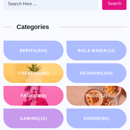
Search
Categories
BERITA
(954)
BOLA MANIA
(13)
CREATIVE
(22)
EKONOMI
(204)
FASHION
(8)
FOOD
(12)
GAMING
(10)
GRESIK
(96)