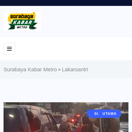
Surabaya Kabar Metro
Lakarsantri
>
JAWA TIMUR
SURABAYA
GRESIK
BERITA
UTAMA