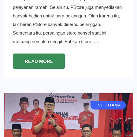
pelayanan ramah. Selain itu, PStore juga menyediakan
banyak hadiah untuk para pelanggan. Oleh karena itu,
tak heran PStore banyak diserbu pelanggan.
Sementara itu, persaingan store ponsel saat ini
memang semakin sengit. Bahkan store […]
READ MORE
JAWA TIMUR
SURABAYA
POLITIK
BERITA
UTAMA