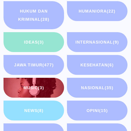
HUKUM DAN
HUMANIORA
(22)
KRIMINAL
(28)
IDEAS
(3)
INTERNASIONAL
(9)
JAWA TIMUR
(477)
KESEHATAN
(6)
MUSIC
(3)
NASIONAL
(35)
NEWS
(8)
OPINI
(15)