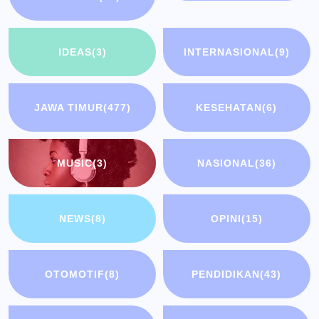
IDEAS
(3)
INTERNASIONAL
(9)
JAWA TIMUR
(477)
KESEHATAN
(6)
MUSIC
(3)
NASIONAL
(36)
NEWS
(8)
OPINI
(15)
OTOMOTIF
(8)
PENDIDIKAN
(43)