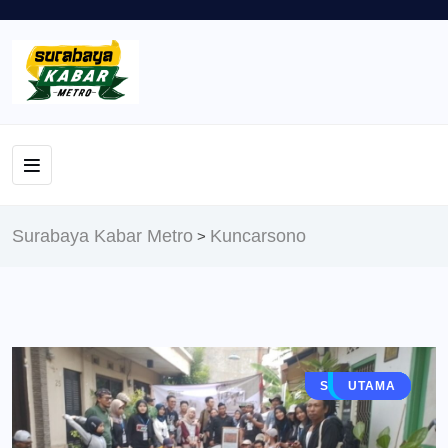
Surabaya Kabar Metro
Kuncarsono
>
SURABAYA
SIDOARJO
TRAVEL
BERITA
UTAMA