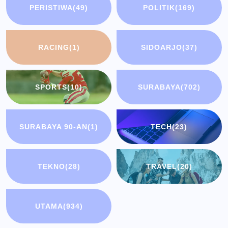
PERISTIWA
(49)
POLITIK
(169)
RACING
(1)
SIDOARJO
(37)
SPORTS
(10)
SURABAYA
(702)
SURABAYA 90-AN
(1)
TECH
(23)
TEKNO
(28)
TRAVEL
(20)
UTAMA
(934)