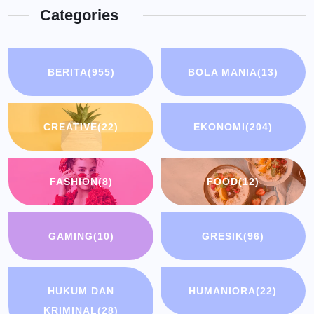
Categories
BERITA
(955)
BOLA MANIA
(13)
CREATIVE
(22)
EKONOMI
(204)
FASHION
(8)
FOOD
(12)
GAMING
(10)
GRESIK
(96)
HUKUM DAN
HUMANIORA
(22)
KRIMINAL
(28)