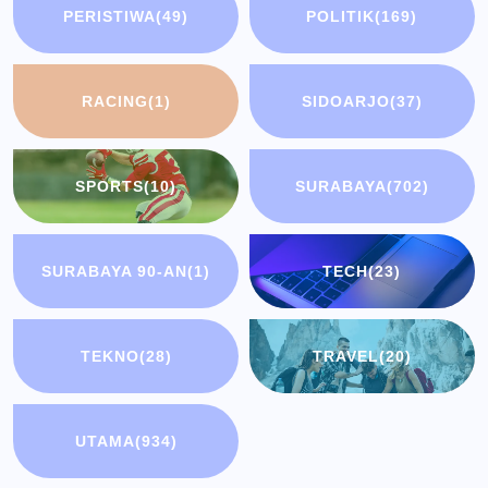
PERISTIWA
(49)
POLITIK
(169)
RACING
(1)
SIDOARJO
(37)
SPORTS
(10)
SURABAYA
(702)
SURABAYA 90-AN
(1)
TECH
(23)
TEKNO
(28)
TRAVEL
(20)
UTAMA
(934)