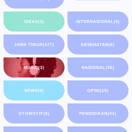
IDEAS
(3)
INTERNASIONAL
(9)
JAWA TIMUR
(477)
KESEHATAN
(6)
MUSIC
(3)
NASIONAL
(36)
NEWS
(8)
OPINI
(15)
OTOMOTIF
(8)
PENDIDIKAN
(43)