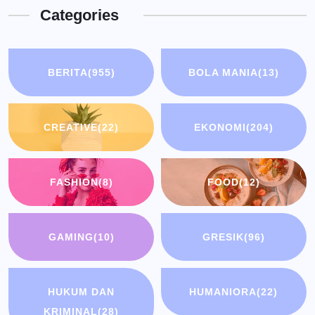
Categories
BERITA
(955)
BOLA MANIA
(13)
CREATIVE
(22)
EKONOMI
(204)
FASHION
(8)
FOOD
(12)
GAMING
(10)
GRESIK
(96)
HUKUM DAN
HUMANIORA
(22)
KRIMINAL
(28)