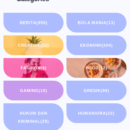
BERITA
(955)
BOLA MANIA
(13)
CREATIVE
(22)
EKONOMI
(204)
FASHION
(8)
FOOD
(12)
GAMING
(10)
GRESIK
(96)
HUKUM DAN
HUMANIORA
(22)
KRIMINAL
(28)