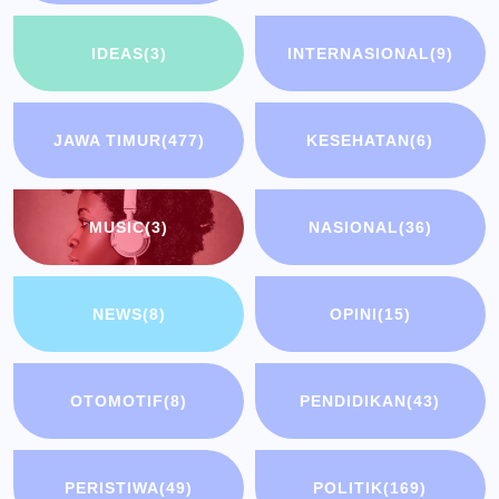
IDEAS
(3)
INTERNASIONAL
(9)
JAWA TIMUR
(477)
KESEHATAN
(6)
MUSIC
(3)
NASIONAL
(36)
NEWS
(8)
OPINI
(15)
OTOMOTIF
(8)
PENDIDIKAN
(43)
PERISTIWA
(49)
POLITIK
(169)