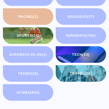
RACING
(1)
SIDOARJO
(37)
SPORTS
(10)
SURABAYA
(702)
SURABAYA 90-AN
(1)
TECH
(23)
TEKNO
(28)
TRAVEL
(20)
UTAMA
(934)