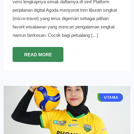
versi lengkapnya simak daftarnya di sini! Platform
perjalanan digital Agoda menyoroti tren liburan singkat
(micro-travel) yang terus digemari sebagai pilihan
favorit wisatawan yang mencari pengalaman singkat
namun berkesan. Cocok bagi petualang […]
READ MORE
SPORTS
GRESIK
BERITA
UTAMA