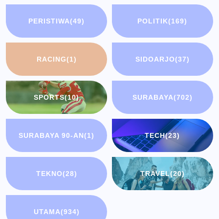
PERISTIWA
(49)
POLITIK
(169)
RACING
(1)
SIDOARJO
(37)
SPORTS
(10)
SURABAYA
(702)
SURABAYA 90-AN
(1)
TECH
(23)
TEKNO
(28)
TRAVEL
(20)
UTAMA
(934)