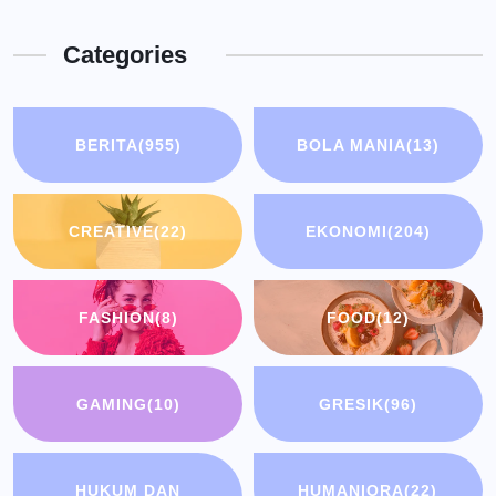
Categories
BERITA
(955)
BOLA MANIA
(13)
CREATIVE
(22)
EKONOMI
(204)
FASHION
(8)
FOOD
(12)
GAMING
(10)
GRESIK
(96)
HUKUM DAN
HUMANIORA
(22)