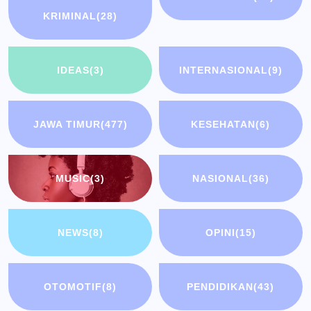
KRIMINAL
(28)
IDEAS
(3)
INTERNASIONAL
(9)
JAWA TIMUR
(477)
KESEHATAN
(6)
MUSIC
(3)
NASIONAL
(36)
NEWS
(8)
OPINI
(15)
OTOMOTIF
(8)
PENDIDIKAN
(43)