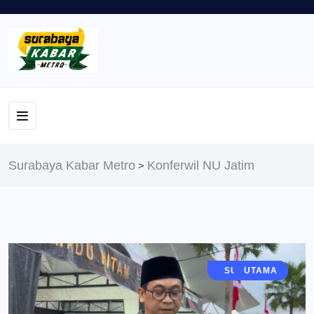
Surabaya Kabar Metro
Konferwil NU Jatim
>
JAWA TIMUR
SURABAYA
EKONOMI
BERITA
UTAMA