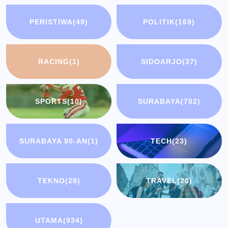
PERISTIWA
(49)
POLITIK
(169)
RACING
(1)
SIDOARJO
(37)
SPORTS
(10)
SURABAYA
(702)
SURABAYA 90-AN
(1)
TECH
(23)
TEKNO
(28)
TRAVEL
(20)
UTAMA
(934)