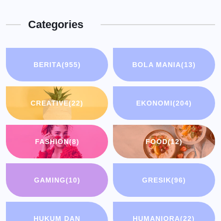
Categories
BERITA
(955)
BOLA MANIA
(13)
CREATIVE
(22)
EKONOMI
(204)
FASHION
(8)
FOOD
(12)
GAMING
(10)
GRESIK
(96)
HUKUM DAN
HUMANIORA
(22)