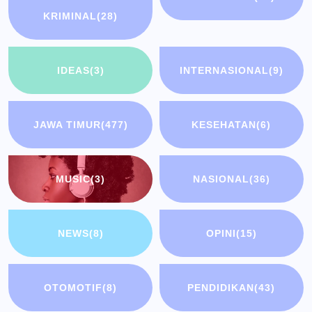
KRIMINAL
(28)
IDEAS
(3)
INTERNASIONAL
(9)
JAWA TIMUR
(477)
KESEHATAN
(6)
MUSIC
(3)
NASIONAL
(36)
NEWS
(8)
OPINI
(15)
OTOMOTIF
(8)
PENDIDIKAN
(43)