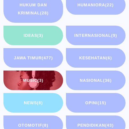
HUKUM DAN
HUMANIORA
(22)
KRIMINAL
(28)
IDEAS
(3)
INTERNASIONAL
(9)
JAWA TIMUR
(477)
KESEHATAN
(6)
MUSIC
(3)
NASIONAL
(36)
NEWS
(8)
OPINI
(15)
OTOMOTIF
(8)
PENDIDIKAN
(43)