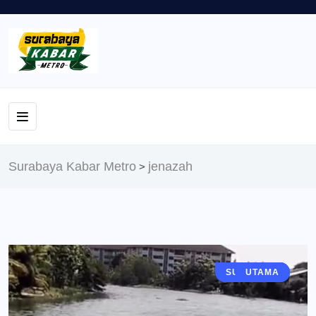
Surabaya Kabar Metro
jenazah
>
SURABAYA
BERITA
UTAMA