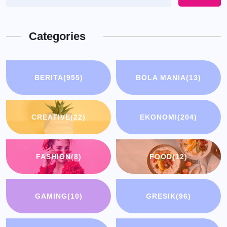
Categories
BERITA
(955)
BOLA MANIA
(13)
CREATIVE
(22)
EKONOMI
(204)
FASHION
(8)
FOOD
(12)
GAMING
(10)
GRESIK
(96)