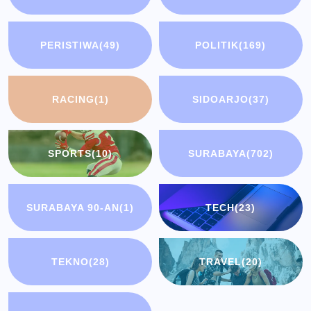
PERISTIWA
(49)
POLITIK
(169)
RACING
(1)
SIDOARJO
(37)
SPORTS
(10)
SURABAYA
(702)
SURABAYA 90-AN
(1)
TECH
(23)
TEKNO
(28)
TRAVEL
(20)