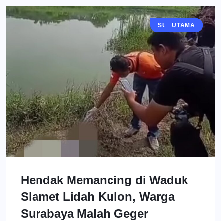
SURABAYA
BERITA
UTAMA
Hendak Memancing di Waduk
Slamet Lidah Kulon, Warga
Surabaya Malah Geger