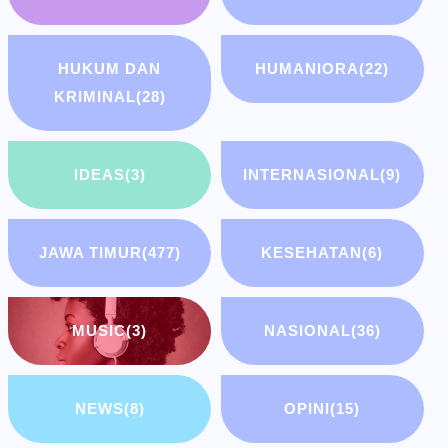
HUKUM DAN
HUMANIORA
(22)
KRIMINAL
(28)
IDEAS
(3)
INTERNASIONAL
(9)
JAWA TIMUR
(477)
KESEHATAN
(6)
MUSIC
(3)
NASIONAL
(36)
NEWS
(8)
OPINI
(15)