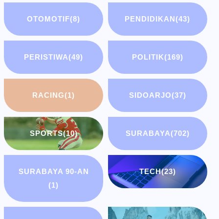
OTOMOTIF
(8)
PENDIDIKAN
(43)
PERISTIWA
(49)
POLITIK
(169)
RACING
(1)
SIDOARJO
(37)
SPORTS
(10)
SURABAYA
(702)
SURABAYA 90-AN
TECH
(23)
(1)