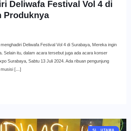
i Deliwafa Festival Vol 4 di
 Produknya
diri Deliwafa Festival Vol 4 di Surabaya, Mereka ingin
elain itu, dalam acara tersebut juga ada acara konser
xpo Surabaya, Sabtu 13 Juli 2024. Ada ribuan pengunjung
 musisi […]
SURABAYA
EKONOMI
BERITA
UTAMA