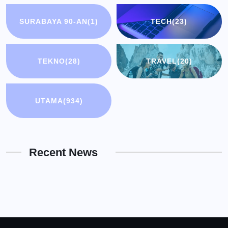
SURABAYA 90-AN
(1)
TECH
(23)
TEKNO
(28)
TRAVEL
(20)
UTAMA
(934)
Recent News