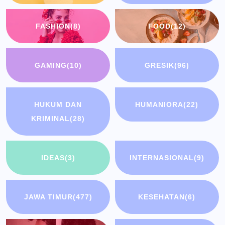
FASHION
(8)
FOOD
(12)
GAMING
(10)
GRESIK
(96)
HUKUM DAN
HUMANIORA
(22)
KRIMINAL
(28)
IDEAS
(3)
INTERNASIONAL
(9)
JAWA TIMUR
(477)
KESEHATAN
(6)