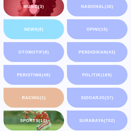
MUSIC
(3)
NASIONAL
(36)
NEWS
(8)
OPINI
(15)
OTOMOTIF
(8)
PENDIDIKAN
(43)
PERISTIWA
(49)
POLITIK
(169)
RACING
(1)
SIDOARJO
(37)
SPORTS
(10)
SURABAYA
(702)