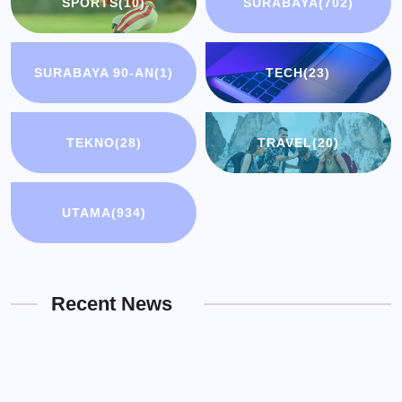
SPORTS
(10)
SURABAYA
(702)
SURABAYA 90-AN
(1)
TECH
(23)
TEKNO
(28)
TRAVEL
(20)
UTAMA
(934)
Recent News