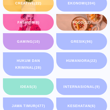
CREATIVE
(22)
EKONOMI
(204)
FASHION
(8)
FOOD
(12)
GAMING
(10)
GRESIK
(96)
HUKUM DAN
HUMANIORA
(22)
KRIMINAL
(28)
IDEAS
(3)
INTERNASIONAL
(9)
JAWA TIMUR
(477)
KESEHATAN
(6)