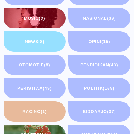
MUSIC
(3)
NASIONAL
(36)
NEWS
(8)
OPINI
(15)
OTOMOTIF
(8)
PENDIDIKAN
(43)
PERISTIWA
(49)
POLITIK
(169)
RACING
(1)
SIDOARJO
(37)