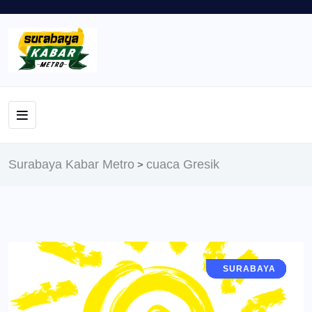
Surabaya Kabar Metro
cuaca Gresik
>
JAWA TIMUR
SURABAYA
SIDOARJO
GRESIK
BERITA