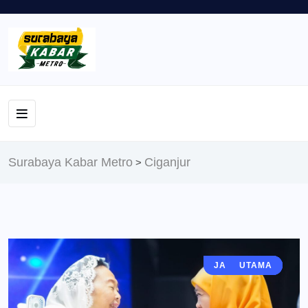
Surabaya Kabar Metro
Ciganjur
>
JAWA TIMUR
POLITIK
BERITA
UTAMA