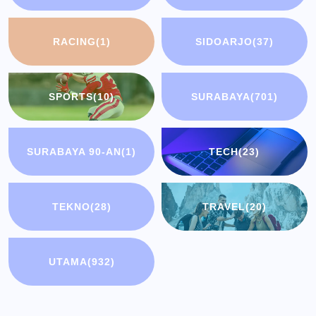
RACING
(1)
SIDOARJO
(37)
SPORTS
(10)
SURABAYA
(701)
SURABAYA 90-AN
(1)
TECH
(23)
TEKNO
(28)
TRAVEL
(20)
UTAMA
(932)