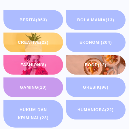
BERITA
(953)
BOLA MANIA
(13)
CREATIVE
(22)
EKONOMI
(204)
FASHION
(8)
FOOD
(12)
GAMING
(10)
GRESIK
(96)
HUKUM DAN
HUMANIORA
(22)
KRIMINAL
(28)