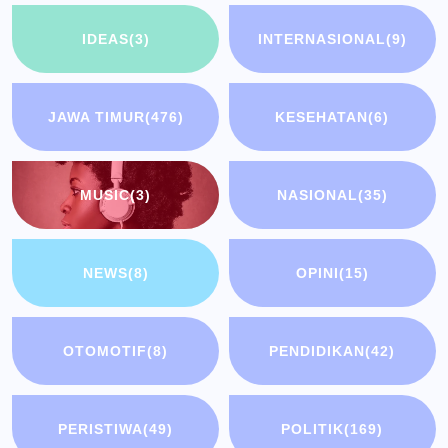
IDEAS
(3)
INTERNASIONAL
(9)
JAWA TIMUR
(476)
KESEHATAN
(6)
MUSIC
(3)
NASIONAL
(35)
NEWS
(8)
OPINI
(15)
OTOMOTIF
(8)
PENDIDIKAN
(42)
PERISTIWA
(49)
POLITIK
(169)