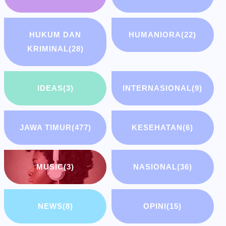
HUKUM DAN
HUMANIORA
(22)
KRIMINAL
(28)
IDEAS
(3)
INTERNASIONAL
(9)
JAWA TIMUR
(477)
KESEHATAN
(6)
MUSIC
(3)
NASIONAL
(36)
NEWS
(8)
OPINI
(15)