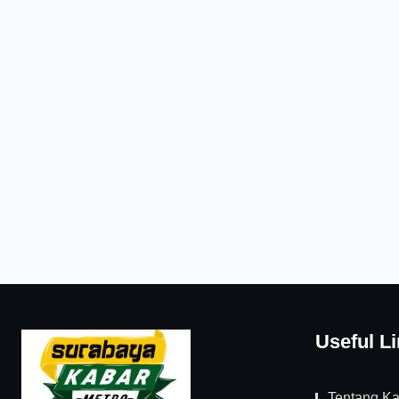
Useful L
Tentang K