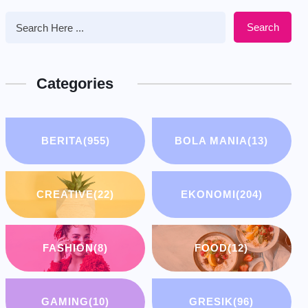
Search
Categories
BERITA
(955)
BOLA MANIA
(13)
CREATIVE
(22)
EKONOMI
(204)
FASHION
(8)
FOOD
(12)
GAMING
(10)
GRESIK
(96)