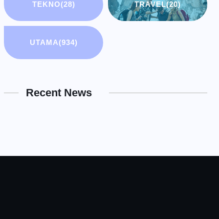
TEKNO
(28)
TRAVEL
(20)
UTAMA
(934)
Recent News