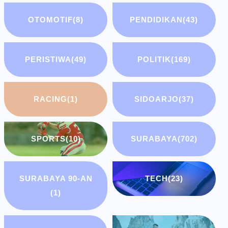
OTOMOTIF
(8)
PENDIDIKAN
(43)
PERISTIWA
(49)
POLITIK
(169)
RACING
(1)
SIDOARJO
(37)
SPORTS
(10)
SURABAYA
(702)
SURABAYA 90-AN
TECH
(23)
(1)