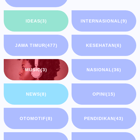
IDEAS
(3)
INTERNASIONAL
(9)
JAWA TIMUR
(477)
KESEHATAN
(6)
MUSIC
(3)
NASIONAL
(36)
NEWS
(8)
OPINI
(15)
OTOMOTIF
(8)
PENDIDIKAN
(43)