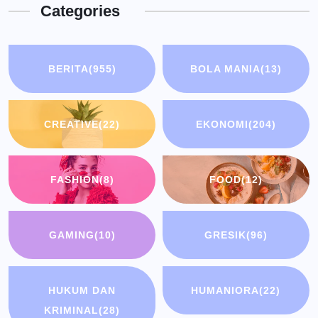
Categories
BERITA
(955)
BOLA MANIA
(13)
CREATIVE
(22)
EKONOMI
(204)
FASHION
(8)
FOOD
(12)
GAMING
(10)
GRESIK
(96)
HUKUM DAN
HUMANIORA
(22)
KRIMINAL
(28)