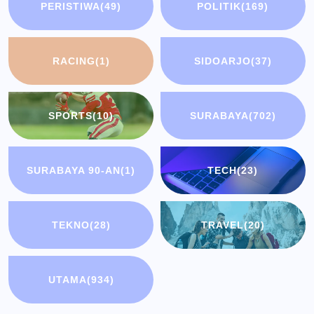
PERISTIWA
(49)
POLITIK
(169)
RACING
(1)
SIDOARJO
(37)
SPORTS
(10)
SURABAYA
(702)
SURABAYA 90-AN
(1)
TECH
(23)
TEKNO
(28)
TRAVEL
(20)
UTAMA
(934)